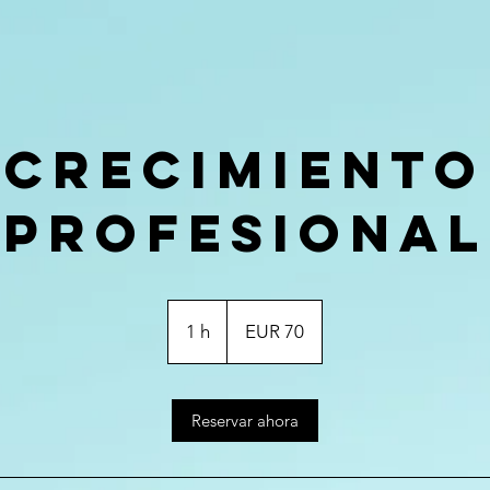
Crecimiento
profesional
70
euros
1 h
1
EUR 70
Reservar ahora