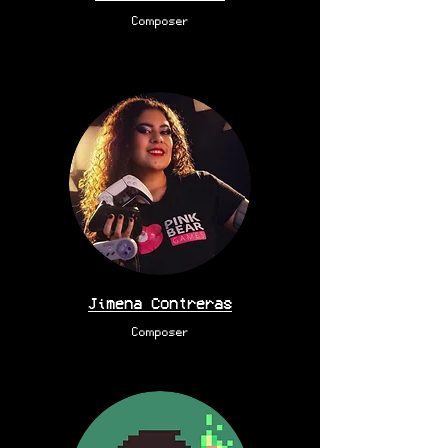
Composer
Jimena Contreras
Composer