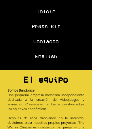
Inicio
Press Kit
Contacto
English
El equipo
Somos Bandprice
Una pequeña empresa mexicana independiente
dedicada a la creación de videojuegos y
animación. Creemos en la libertad creativa sobre
los objetivos económicos.
Después de años trabajando en la industria,
decidimos crear nuestros propios proyectos. The
War in Chiapas es nuestro primer juego — una