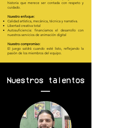
historia que merece ser contada con respeto y
cuidado.
Nuestro enfoque:
Calidad artística, mecánica, técnica y narrativa.
Libertad creativa total
Autosuficiencia: financiamos el desarrollo con
nuestros servicios de animación digital
Nuestro compromiso:
El juego saldrá cuando esté listo, reflejando la
pasión de los miembros del equipo.
Nuestros talentos