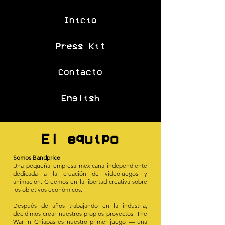
Inicio
Press Kit
Contacto
English
El equipo
Somos Bandprice
Una pequeña empresa mexicana independiente
dedicada a la creación de videojuegos y
animación. Creemos en la libertad creativa sobre
los objetivos económicos.
Después de años trabajando en la industria,
decidimos crear nuestros propios proyectos. The
War in Chiapas es nuestro primer juego — una