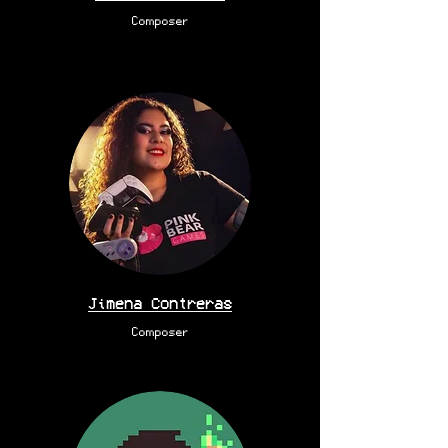
Composer
Jimena Contreras
Composer