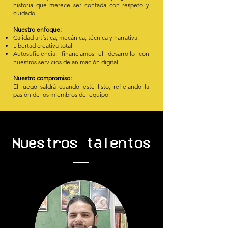
historia que merece ser contada con respeto y
cuidado.
Nuestro enfoque:
Calidad artística, mecánica, técnica y narrativa.
Libertad creativa total
Autosuficiencia: financiamos el desarrollo con
nuestros servicios de animación digital
Nuestro compromiso:
El juego saldrá cuando esté listo, reflejando la
pasión de los miembros del equipo.
Nuestros talentos